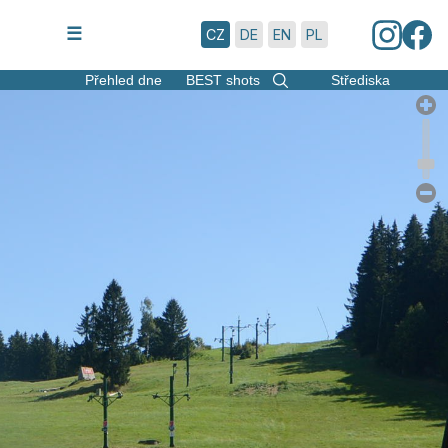
7.8.2026 | 14:00
☰
CZ
DE
EN
PL
Přehled dne
BEST shots
Střediska