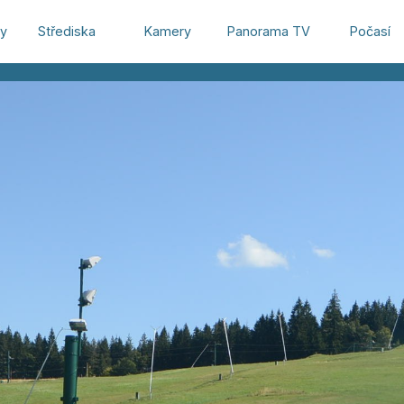
hy
Střediska
Kamery
Panorama TV
Počasí