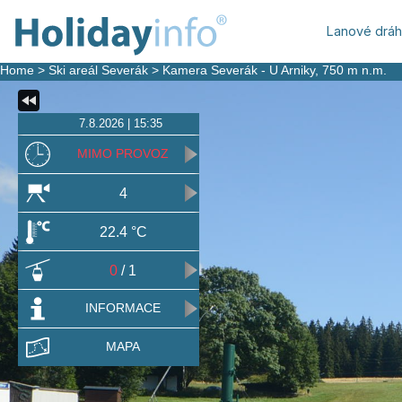
Lanové drá
Home
>
Ski areál Severák
>
Kamera Severák - U Arniky
, 750 m n.m.
7.8.2026 | 15:35
MIMO PROVOZ
4
22.4 °C
0
/ 1
INFORMACE
MAPA