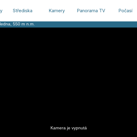
hy
Střediska
Kamery
Panorama TV
Počasí
ledna
, 550 m n.m.
Kamera je vypnutá