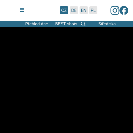
7.8.2026 | 12:26
☰
CZ
DE
EN
PL
Přehled dne
BEST shots
Střediska