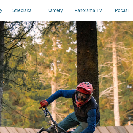
hy
Střediska
Kamery
Panorama TV
Počasí