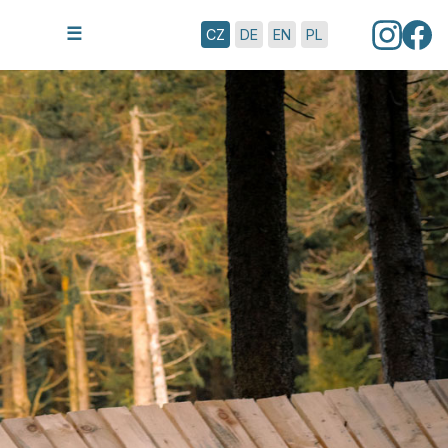
8.8.2026 | 7:40
☰
CZ
DE
EN
PL