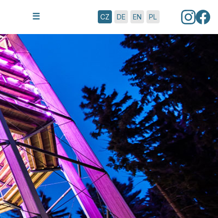
7.8.2026 | 15:23
☰
CZ
DE
EN
PL