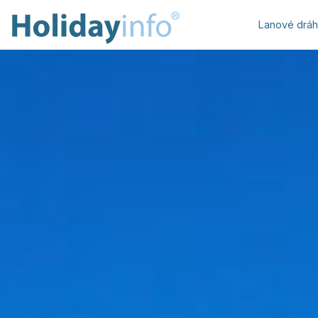
Lanové drá