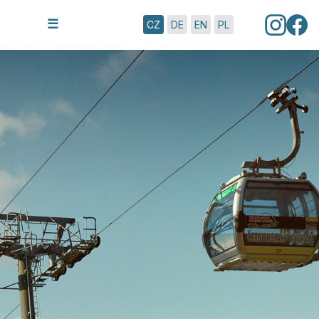
6.8.2026 | 23:05
☰
CZ
DE
EN
PL