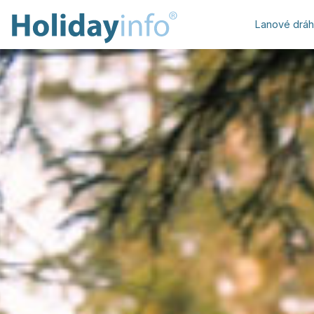
Lanové drá