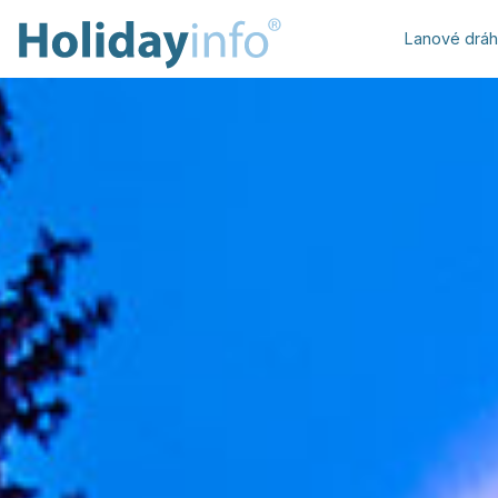
Lanové drá