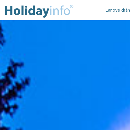
Lanové drá