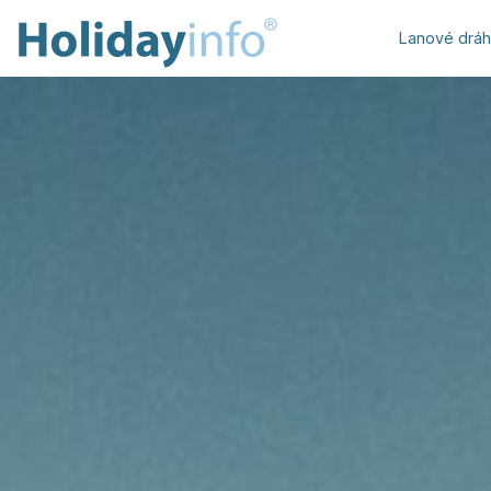
Lanové drá