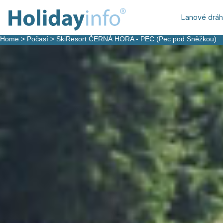
Lanové drá
Home
>
Počasí
>
SkiResort ČERNÁ HORA - PEC (Pec pod Sněžkou)