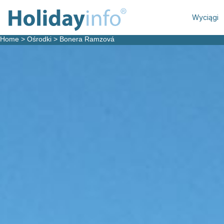
Wyciągi
Home
>
Ośrodki
>
Bonera Ramzová