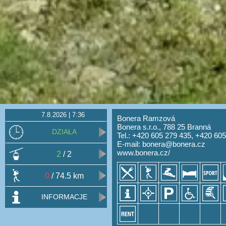
7.8.2026 | 7:36
Bonera Ramzová
Bonera s.r.o., 788 25 Branná
DZIAŁA
Tel.: +420 605 279 435, +420 60
E-mail:
bonera@bonera.cz
www.bonera.cz/
2
/ 2
0
/ 74.5 km
INFORMACJE