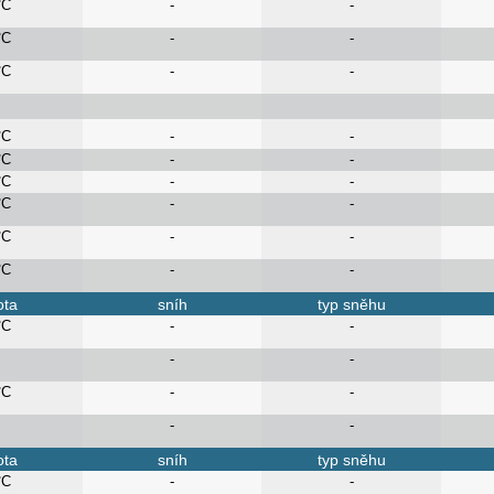
°C
-
-
°C
-
-
°C
-
-
°C
-
-
°C
-
-
°C
-
-
°C
-
-
°C
-
-
°C
-
-
ota
sníh
typ sněhu
°C
-
-
-
-
°C
-
-
-
-
ota
sníh
typ sněhu
°C
-
-