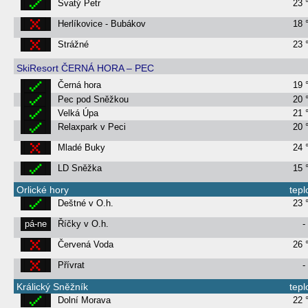
Svatý Petr
23 
Herlíkovice - Bubákov
18 
Strážné
23 
SkiResort ČERNÁ HORA – PEC
Černá hora
19 
Pec pod Sněžkou
20 
Velká Úpa
21 
Relaxpark v Peci
20 
Mladé Buky
24 
LD Sněžka
15 
Orlické hory
tepl
Deštné v O.h.
23 
pá-ne
Říčky v O.h.
-
Červená Voda
26 
Přívrat
-
Králický Sněžník
tepl
Dolní Morava
22 