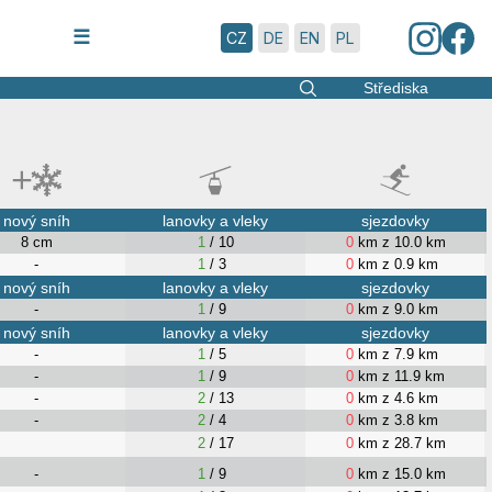
6.8.2026 | 15:30
☰
CZ
DE
EN
PL
Střediska
nový sníh
lanovky a vleky
sjezdovky
8 cm
1
/ 10
0
km z 10.0 km
-
1
/ 3
0
km z 0.9 km
nový sníh
lanovky a vleky
sjezdovky
-
1
/ 9
0
km z 9.0 km
nový sníh
lanovky a vleky
sjezdovky
-
1
/ 5
0
km z 7.9 km
-
1
/ 9
0
km z 11.9 km
-
2
/ 13
0
km z 4.6 km
-
2
/ 4
0
km z 3.8 km
2
/ 17
0
km z 28.7 km
-
1
/ 9
0
km z 15.0 km