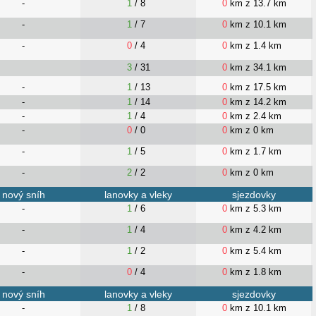
-
1
/ 8
0
km z 13.7 km
-
1
/ 7
0
km z 10.1 km
-
0
/ 4
0
km z 1.4 km
3
/ 31
0
km z 34.1 km
-
1
/ 13
0
km z 17.5 km
-
1
/ 14
0
km z 14.2 km
-
1
/ 4
0
km z 2.4 km
-
0
/ 0
0
km z 0 km
-
1
/ 5
0
km z 1.7 km
-
2
/ 2
0
km z 0 km
nový sníh
lanovky a vleky
sjezdovky
-
1
/ 6
0
km z 5.3 km
-
1
/ 4
0
km z 4.2 km
-
1
/ 2
0
km z 5.4 km
-
0
/ 4
0
km z 1.8 km
nový sníh
lanovky a vleky
sjezdovky
-
1
/ 8
0
km z 10.1 km