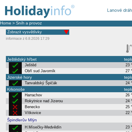
Lanové drá
Home
>
Sníh a provoz
Zobrazit vysvětlivky
informace z 6.8.2026 17:29
Ještědský hřbet
tepl
Ještěd
23 
Obří sud Javorník
27 
Jizerské hory
tepl
Tanvaldský Špičák
24 
Krkonoše
tepl
Harrachov
26 
Rokytnice nad Jizerou
24 
Benecko
25 
Vítkovice
22 
Špindlerův Mlýn
H.Mísečky-Medvědín
23 