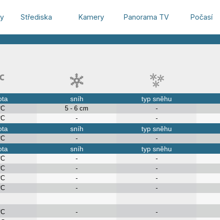
hy
Střediska
Kamery
Panorama TV
Počasí
ota
sníh
typ sněhu
°C
5 - 6 cm
-
°C
-
-
ota
sníh
typ sněhu
°C
-
-
ota
sníh
typ sněhu
°C
-
-
°C
-
-
°C
-
-
°C
-
-
°C
-
-