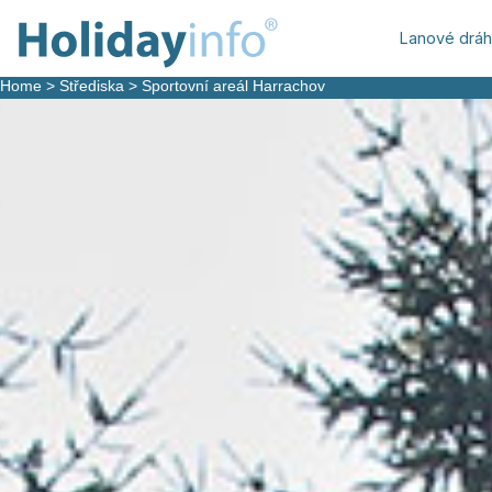
Lanové drá
Home
>
Střediska
>
Sportovní areál Harrachov