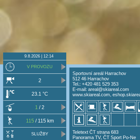
9.8.2026 | 12:14
V PROVOZU
Sportovní areál Harrachov
512 46 Harrachov
2
Tel.: +420 481 529 353
E-mail:
areal@skiareal.com
23.1 °C
www.skiareal.com
,
eshop.skiare
1
/ 2
115
/ 115 km
Teletext ČT strana 683
SLUŽBY
Panorama TV, ČT Sport Po-Ne