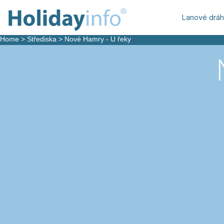
Lanové drá
Home
>
Střediska
>
Nové Hamry - U řeky