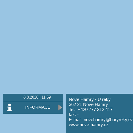
8.8.2026 | 11:59
Nové Hamry - U řeky
362 21 Nové Hamry
INFORMACE
Tel.: +420 777 312 417
fax: -
E-mail:
novehamry@horyrekyjez
www.nove-hamry.cz