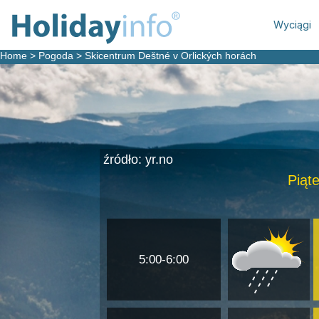
Wyciągi
Home
>
Pogoda
>
Skicentrum Deštné v Orlických horách
źródło: yr.no
Piąte
5:00-6:00