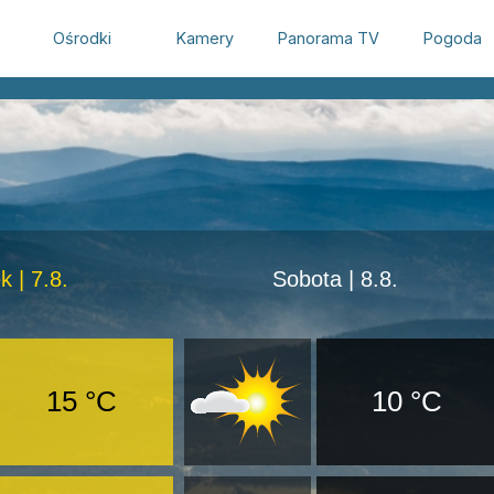
Ośrodki
Kamery
Panorama TV
Pogoda
k | 7.8.
Sobota | 8.8.
15 °C
10 °C