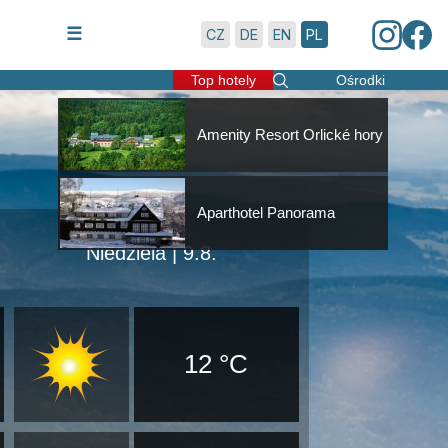
7.8.2026 | 8:47
☰
CZ
DE
EN
PL
Top hotely
Ośrodki
Amenity Resort Orlické hory
Aparthotel Panorama
Niedziela | 9.8.
12 °C