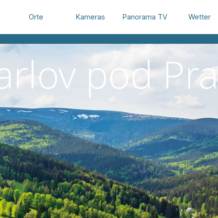
Orte
Kameras
Panorama TV
Wetter
arlov pod P