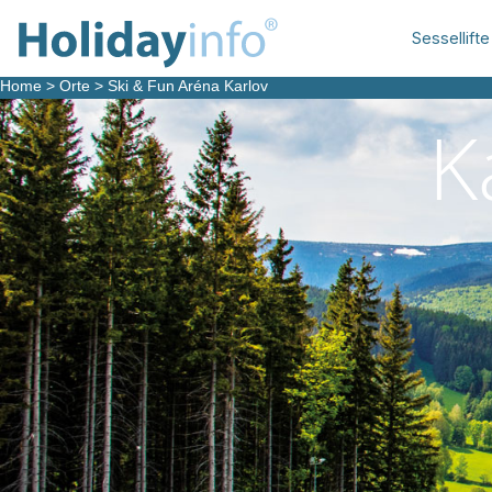
Sessellifte
Home
>
Orte
>
Ski & Fun Aréna Karlov
K