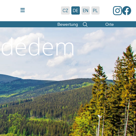
7.8.2026 | 3:27
☰
CZ
DE
EN
PL
Bewertung
Orte
radědem