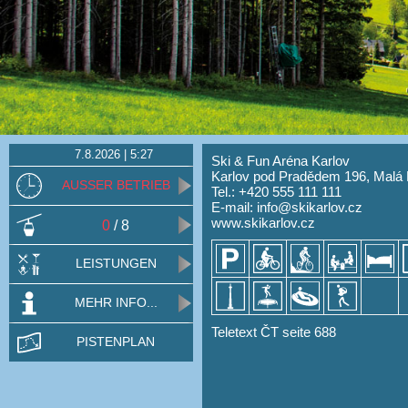
7.8.2026 | 5:27
Ski & Fun Aréna Karlov
Karlov pod Pradědem 196, Malá
AUSSER BETRIEB
Tel.: +420 555 111 111
E-mail:
info@skikarlov.cz
www.skikarlov.cz
0
/ 8
LEISTUNGEN
MEHR INFO...
Teletext ČT seite 688
PISTENPLAN