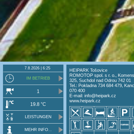
7.8.2026 | 6:25
HEIPARK Tošovice
ROMOTOP spol. s r. o., Komen
IM BETRIEB
325, Suchdol nad Odrou 742 01
Tel.: Pokladna 734 684 479, Kanc
070 400
1
E-mail:
info@heipark.cz
www.heipark.cz
19.8 °C
LEISTUNGEN
MEHR INFO...