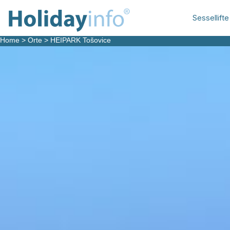
Sessellifte
Home
>
Orte
>
HEIPARK Tošovice