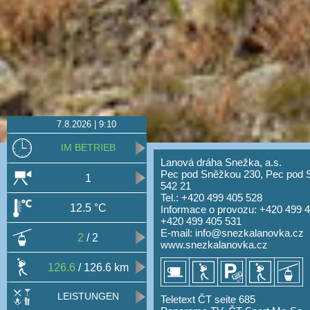
7.8.2026 | 9:10
IM BETRIEB
Lanová dráha Snežka, a.s.
Pec pod Sněžkou 230, Pec pod 
1
542 21
Tel.: +420 499 405 528
12.5 °C
Informace o provozu: +420 499 
+420 499 405 531
E-mail:
info@snezkalanovka.cz
2
/ 2
www.snezkalanovka.cz
126.6
/ 126.6 km
LEISTUNGEN
Teletext ČT seite 685