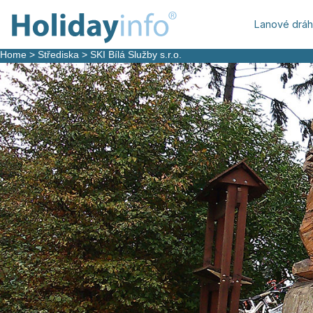
Lanové drá
Home
>
Střediska
>
SKI Bílá Služby s.r.o.