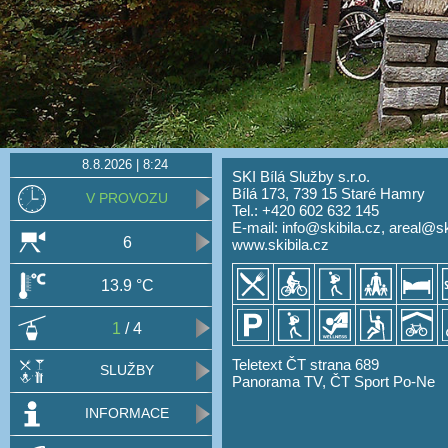
8.8.2026 | 8:24
SKI Bílá Služby s.r.o.
Bílá 173, 739 15 Staré Hamry
V PROVOZU
Tel.: +420 602 632 145
E-mail:
info@skibila.cz
,
areal@sk
6
www.skibila.cz
13.9 °C
1
/ 4
Teletext ČT strana 689
SLUŽBY
Panorama TV, ČT Sport Po-Ne
INFORMACE