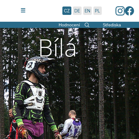
8.8.2026 | 6:24
☰
CZ
DE
EN
PL
Hodnocení
Střediska
Bílá