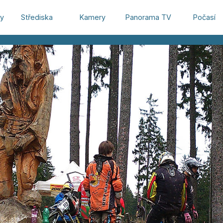
hy
Střediska
Kamery
Panorama TV
Počasí