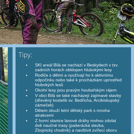
Tipy:
SKI areál Bílá se nachází v Beskydech v tzv.
zadních horách obklopen hlubokými lesy
Rodiče s dětmi a využívají ho k aktivnímu
odpočinku nebo také k procházkám uprostřed
hlubokých lesů
Okolní lesy jsou pravým houbařským rájem
V obci Bílá se také nacházejí zajímavé stavby
(dřevěný kostelík sv. Bedřicha, Arcibiskupský
zámeček)
Dětem slouží letní dětský park s mnoha
atrakcemi
Z horní stanice lanové dráhy mohou zdolat
dvě naučné trasy (pašerácká stezka,
Zbojnický chodník) a navštívit zvířecí oboru