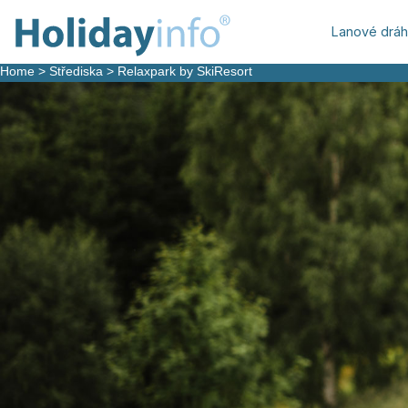
Lanové drá
Home
>
Střediska
>
Relaxpark by SkiResort