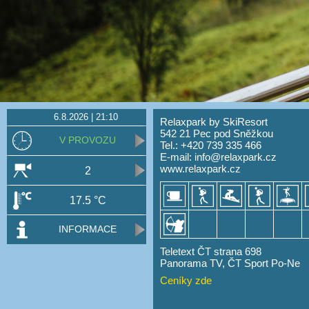
6.8.2026 | 21:10
Relaxpark by SkiResort
542 21 Pec pod Sněžkou
V PROVOZU
Tel.: +420 739 335 466
E-mail:
info@relaxpark.cz
www.relaxpark.cz
2
17.5 °C
INFORMACE
Teletext ČT strana 698
Panorama TV, ČT Sport Po-Ne
Ceníky zde