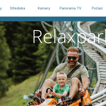
hy
Střediska
Kamery
Panorama TV
Počasí
Relaxpar