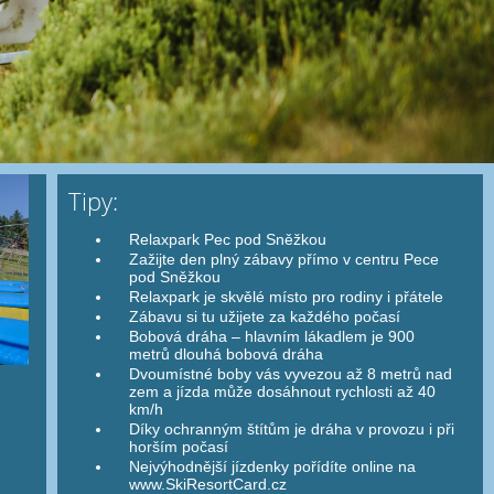
Tipy:
Relaxpark Pec pod Sněžkou
Zažijte den plný zábavy přímo v centru Pece
pod Sněžkou
Relaxpark je skvělé místo pro rodiny i přátele
Zábavu si tu užijete za každého počasí
Bobová dráha – hlavním lákadlem je 900
metrů dlouhá bobová dráha
Dvoumístné boby vás vyvezou až 8 metrů nad
zem a jízda může dosáhnout rychlosti až 40
km/h
Díky ochranným štítům je dráha v provozu i při
horším počasí
Nejvýhodnější jízdenky pořídíte online na
www.SkiResortCard.cz