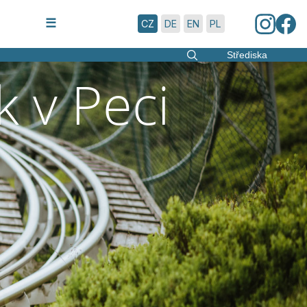
6.8.2026 | 19:10
☰
CZ
DE
EN
PL
Střediska
k v Peci