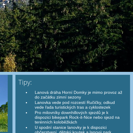
Tipy:
Lanová dráha Horní Domky je mimo provoz až
do začátku zimní sezony
Lanovka vede pod rozcestí Ručičky, odkud
vede řada turistických tras a cyklostezek
Pro milovníky downhillových sjezdů je k
dispozici bikepark Rock-it-Nice nebo sjezd na
terénních koloběžkách
U spodní stanice lanovky je k dispozici
občerstvení, dětský koutek a lanový park