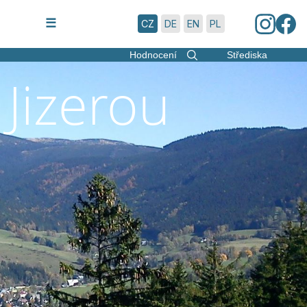
8.8.2026 | 9:51
☰
CZ
DE
EN
PL
Hodnocení
Střediska
Jizerou