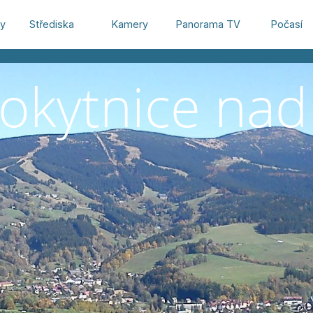
hy
Střediska
Kamery
Panorama TV
Počasí
okytnice nad 