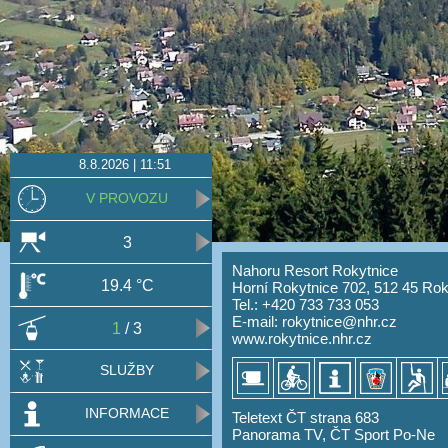
8.8.2026 | 11:51
V PROVOZU
3
Nahoru Resort Rokytnice
19.4 °C
Horní Rokytnice 702, 512 45 Rok
Tel.: +420 733 733 053
E-mail:
rokytnice@nhr.cz
1
/ 3
www.rokytnice.nhr.cz
SLUŽBY
INFORMACE
Teletext ČT strana 683
Panorama TV, ČT Sport Po-Ne