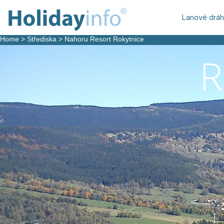
Lanové drá
Home
>
Střediska
>
Nahoru Resort Rokytnice
R