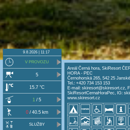
9.8.2026 | 11:17
V PROVOZU
Areál Černá hora, SkiResort Č
HORA - PEC
5
Černohorská 265, 542 25 Jansk
Tel.: +420 734 153 153
15.7 °C
E-mail:
skiresort@skiresort.cz
,
F
SkiResortCernaHoraPec
,
IG: ski
www.skiresort.cz
1
/ 5
0
/ 40.5 km
SLUŽBY