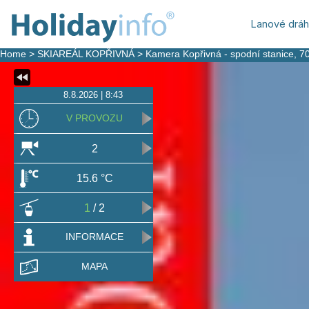
Lanové drá
Home
>
SKIAREÁL KOPŘIVNÁ
>
Kamera Kopřivná - spodní stanice
, 7
8.8.2026 | 8:43
V PROVOZU
2
15.6 °C
1
/ 2
INFORMACE
MAPA