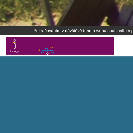
Pokračováním v návštěvě tohoto webu souhlasíte s po