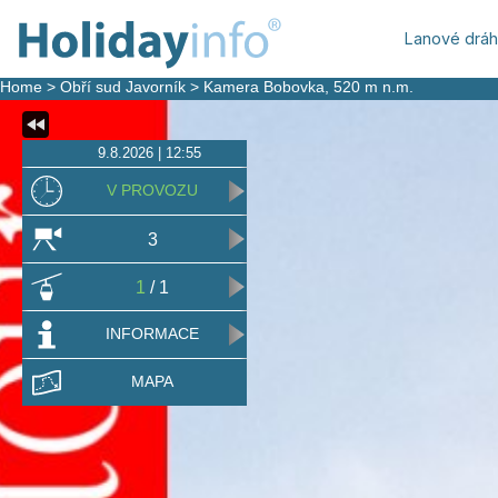
Lanové drá
Home
>
Obří sud Javorník
>
Kamera Bobovka
, 520 m n.m.
9.8.2026 | 12:55
V PROVOZU
3
1
/ 1
INFORMACE
MAPA