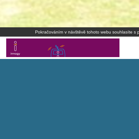
Pokračováním v návštěvě tohoto webu souhlasíte s po