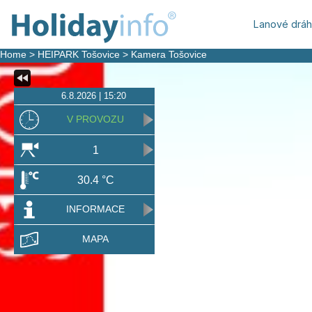
Lanové drá
Home
>
HEIPARK Tošovice
>
Kamera Tošovice
6.8.2026 | 15:20
V PROVOZU
1
30.4 °C
INFORMACE
MAPA