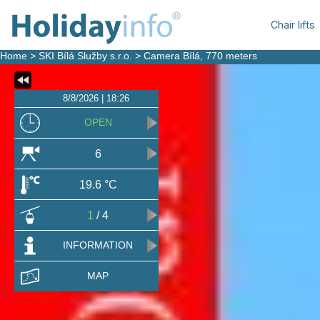
Chair lifts
Home
>
SKI Bílá Služby s.r.o.
>
Camera Bílá
, 770 meters
8/8/2026 | 18:26
OPEN
6
19.6 °C
1
/ 4
INFORMATION
MAP