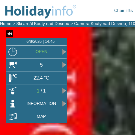
Chair lifts
Home
>
Ski areál Kouty nad Desnou
>
Camera Kouty nad Desnou
, 11
6/8/2026 | 14:45
OPEN
5
22.4 °C
1
/ 1
INFORMATION
MAP