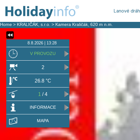
Lanové drá
Home
>
KRALIČÁK, s.r.o.
>
Kamera Kraličák
, 620 m n.m.
8.8.2026 | 13:28
V PROVOZU
2
26.8 °C
1
/ 4
INFORMACE
MAPA