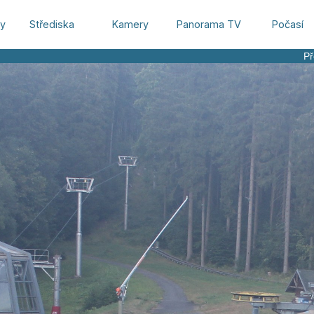
hy
Střediska
Kamery
Panorama TV
Počasí
Př