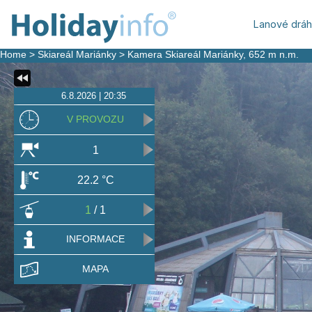
Lanové drá
Home
>
Skiareál Mariánky
>
Kamera Skiareál Mariánky
, 652 m n.m.
6.8.2026 | 20:35
V PROVOZU
1
22.2 °C
1
/ 1
INFORMACE
MAPA