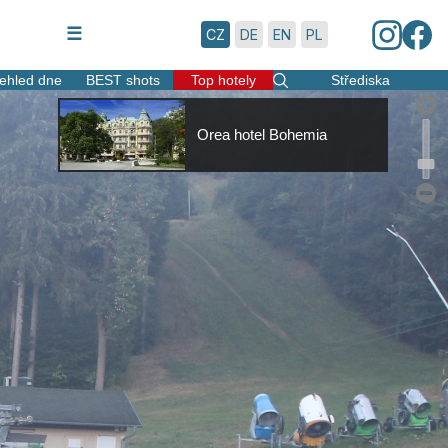
6.8.2026 | 20:06
☰
CZ
DE
EN
PL
ehled dne
BEST shots
Top hotely
Střediska
Orea hotel Bohemia