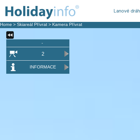
Lanové drá
Home
>
Skiareál Přívrat
>
Kamera Přívrat
-
2
INFORMACE