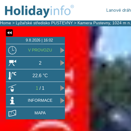
Lanové drá
Home
>
Lyžařské středisko PUSTEVNY
>
Kamera Pustevny
, 1024 m n
9.8.2026 | 16:02
V PROVOZU
2
22.6 °C
1
/ 1
INFORMACE
MAPA