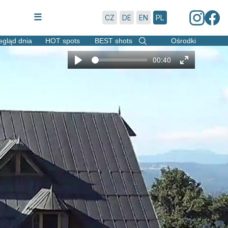
7.8.2026 | 15:33
☰
CZ
DE
EN
PL
egląd dnia
HOT spots
BEST shots
Ośrodki
00:40
Play
Enter
fullscreen