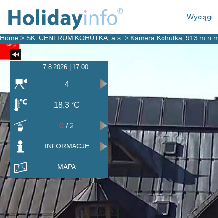
Wyciągi
Home
>
SKI CENTRUM KOHÚTKA, a.s.
>
Kamera Kohútka
, 913 m n.m
7.8.2026 | 17:00
4
18.3 °C
0
/ 2
INFORMACJE
MAPA