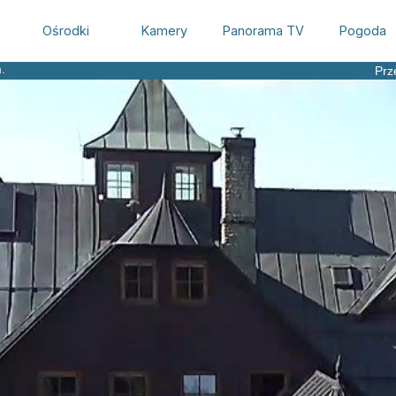
Ośrodki
Kamery
Panorama TV
Pogoda
.
Prz