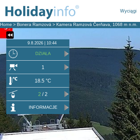
Wyciągi
Home
>
Bonera Ramzová
>
Kamera Ramzová Čerňava
, 1068 m n.m.
9.8.2026 | 10:44
DZIAŁA
1
18.5 °C
2
/ 2
INFORMACJE