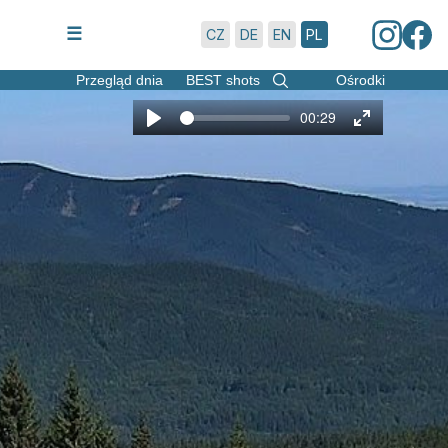
9.8.2026 | 8:59
☰
CZ
DE
EN
PL
Przegląd dnia
BEST shots
Ośrodki
00:29
Play
Enter
fullscreen