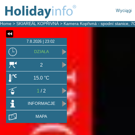
Wyciągi
Home
>
SKIAREÁL KOPŘIVNÁ
>
Kamera Kopřivná - spodní stanice
, 7
7.8.2026 | 23:02
DZIAŁA
2
15.0 °C
1
/ 2
INFORMACJE
MAPA