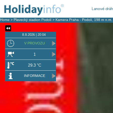
Lanové drá
Home
>
Plavecký stadion Podolí
>
Kamera Praha - Podolí
, 198 m n.m.
8.8.2026 | 20:04
V PROVOZU
1
29.3 °C
INFORMACE