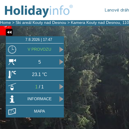
Lanové drá
Home
>
Ski areál Kouty nad Desnou
>
Kamera Kouty nad Desnou
, 11
7.8.2026 | 17:47
V PROVOZU
5
23.1 °C
1
/ 1
INFORMACE
MAPA