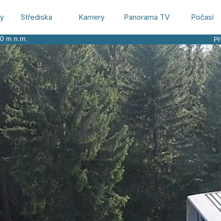
hy
Střediska
Kamery
Panorama TV
Počasí
00 m n.m.
Př