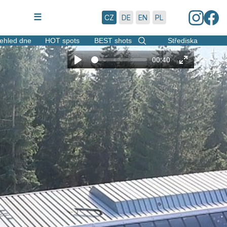
7.8.2026 | 15:59
☰
CZ
DE
EN
PL
ehled dne
HOT spots
BEST shots
Střediska
00:40
Play
Enter
fullscreen