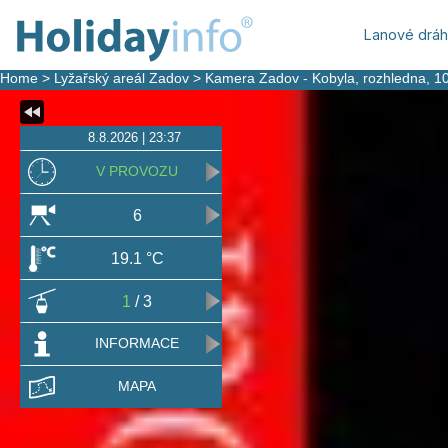
Lanové drá
Home
>
Lyžařský areál Zadov
>
Kamera Zadov - Kobyla, rozhledna
, 1
8.8.2026 | 23:37
V PROVOZU
6
19.1 °C
1
/ 3
INFORMACE
MAPA