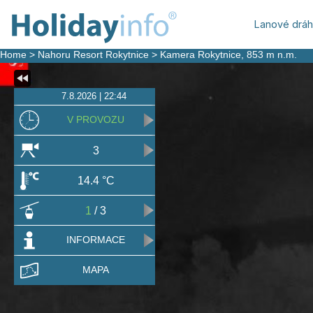
Lanové drá
Home
>
Nahoru Resort Rokytnice
>
Kamera Rokytnice
, 853 m n.m.
7.8.2026 | 22:44
V PROVOZU
3
14.4 °C
1
/ 3
INFORMACE
MAPA