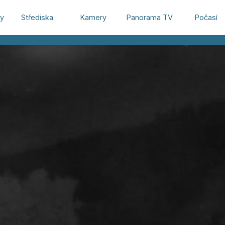
hy
Střediska
Kamery
Panorama TV
Počasí