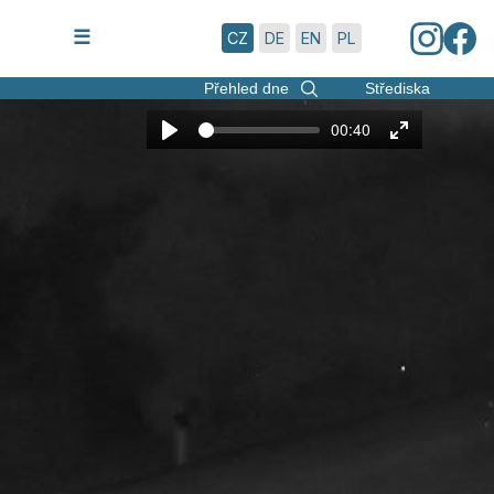
7.8.2026 | 20:51
☰
CZ
DE
EN
PL
Přehled dne
Střediska
00:40
Play
Enter
fullscreen