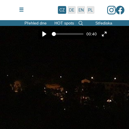
7.8.2026 | 21:53
☰
CZ
DE
EN
PL
Přehled dne
HOT spots
Střediska
00:40
Play
Enter
fullscreen