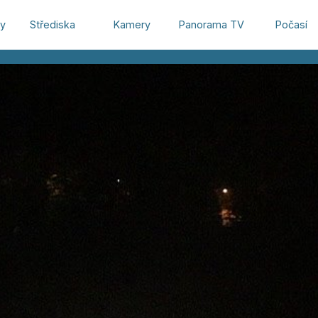
hy
Střediska
Kamery
Panorama TV
Počasí