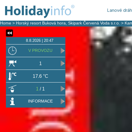
Lanové drá
Home
>
Horský resort Buková hora, Skipark Červená Voda s.r.o.
>
Kam
8.8.2026 | 20:47
V PROVOZU
1
17.6 °C
1
/ 1
INFORMACE