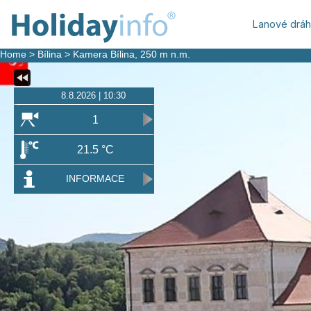
Lanové drá
Home
>
Bílina
>
Kamera Bílina
, 250 m n.m.
8.8.2026 | 10:30
1
21.5 °C
INFORMACE