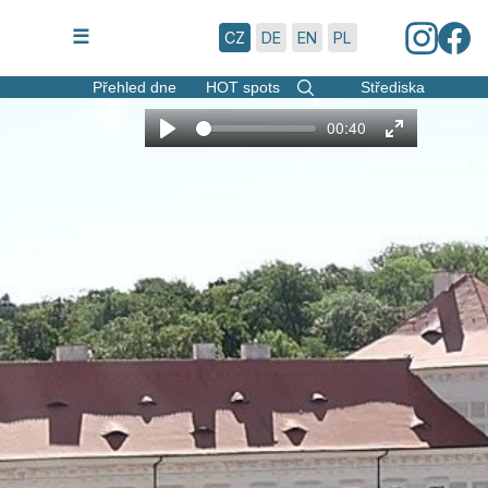
8.8.2026 | 8:41
☰
CZ
DE
EN
PL
Přehled dne
HOT spots
Střediska
00:40
Play
Enter
fullscreen