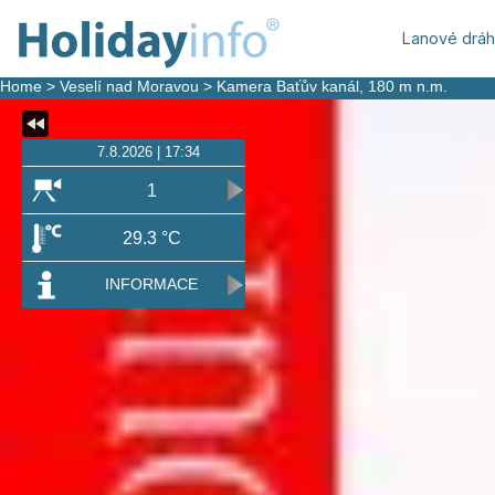
Lanové drá
Home
>
Veselí nad Moravou
>
Kamera Baťův kanál
, 180 m n.m.
7.8.2026 | 17:34
1
29.3 °C
INFORMACE