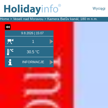
Wyciągi
Home
>
Veselí nad Moravou
>
Kamera Baťův kanál
, 180 m n.m.
9.8.2026 | 15:07
1
30.5 °C
INFORMACJE