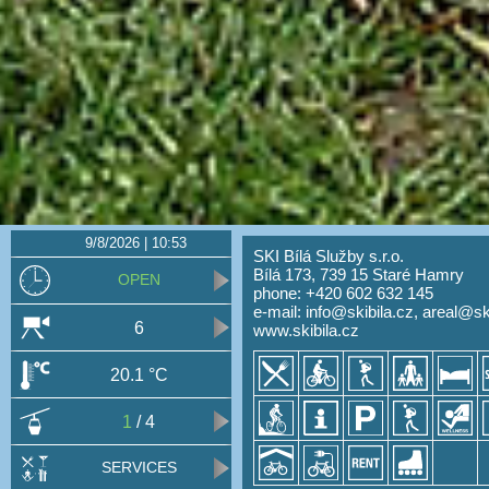
9/8/2026 | 10:53
SKI Bílá Služby s.r.o.
Bílá 173, 739 15 Staré Hamry
OPEN
phone: +420 602 632 145
e-mail:
info@skibila.cz
,
areal@ski
6
www.skibila.cz
20.1 °C
1
/ 4
SERVICES