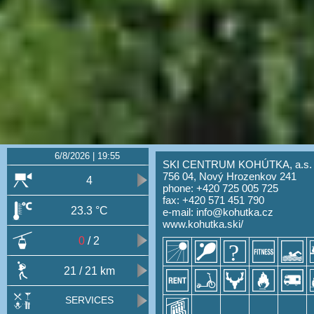
6/8/2026 | 19:55
SKI CENTRUM KOHÚTKA, a.s.
756 04, Nový Hrozenkov 241
4
phone: +420 725 005 725
fax: +420 571 451 790
23.3 °C
e-mail:
info@kohutka.cz
www.kohutka.ski/
0
/ 2
21
/ 21 km
SERVICES