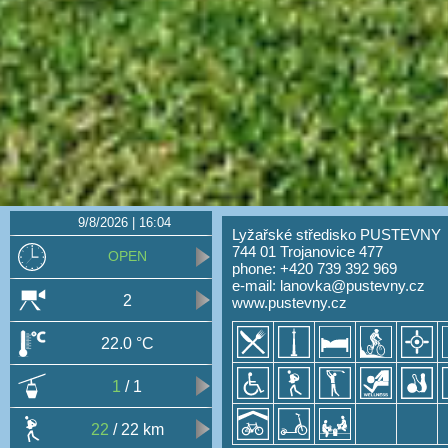
9/8/2026 | 16:04
Lyžařské středisko PUSTEVNY
744 01 Trojanovice 477
OPEN
phone: +420 739 392 969
e-mail:
lanovka@pustevny.cz
2
www.pustevny.cz
22.0 °C
1
/ 1
22
/ 22 km