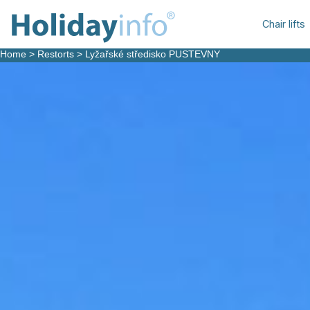
Chair lifts
Home
>
Restorts
>
Lyžařské středisko PUSTEVNY