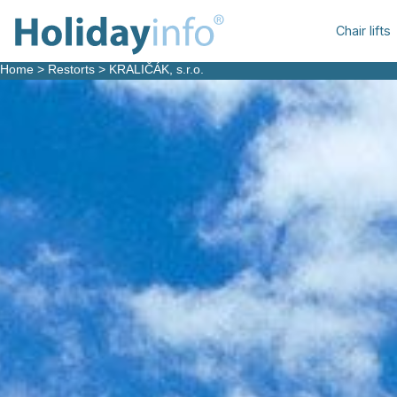
Chair lifts
Home
>
Restorts
>
KRALIČÁK, s.r.o.