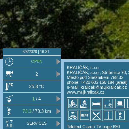
8/8/2026 | 16:31
OPEN
KRALIČÁK, s.r.o.
KRALIČÁK, s.r.o., Stříbrnice 70, 
2
Město pod Sněžníkem 788 32
phone: +420 603 150 184 (areál)
25.8 °C
e-mail:
kralicak@mujkralicak.cz
www.mujkralicak.cz
1
/ 4
73.3
/ 73.3 km
SERVICES
Teletext Czech TV page 690