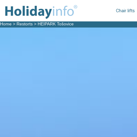
Chair lifts
Home
>
Restorts
>
HEIPARK Tošovice