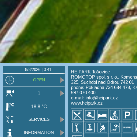
8/8/2026 | 0:41
HEIPARK Tošovice
ROMOTOP spol. s r. o., Komen
OPEN
325, Suchdol nad Odrou 742 01
phone: Pokladna 734 684 479, K
597 070 400
1
e-mail:
info@heipark.cz
www.heipark.cz
18.8 °C
SERVICES
INFORMATION