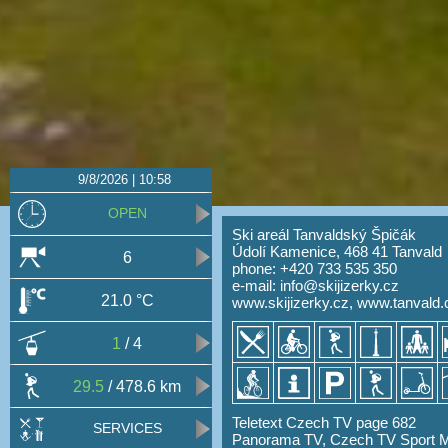
9/8/2026 | 10:58
OPEN
Ski areál Tanvaldský Špičák
Údolí Kamenice, 468 41 Tanvald
6
phone: +420 733 535 350
e-mail:
info@skijizerky.cz
21.0 °C
www.skijizerky.cz
,
www.tanvald.
1
/ 4
29.5
/ 478.6 km
Teletext Czech TV page 682
SERVICES
Panorama TV, Czech TV Sport 