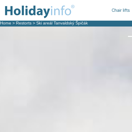
Chair lifts
Home
>
Restorts
>
Ski areál Tanvaldský Špičák